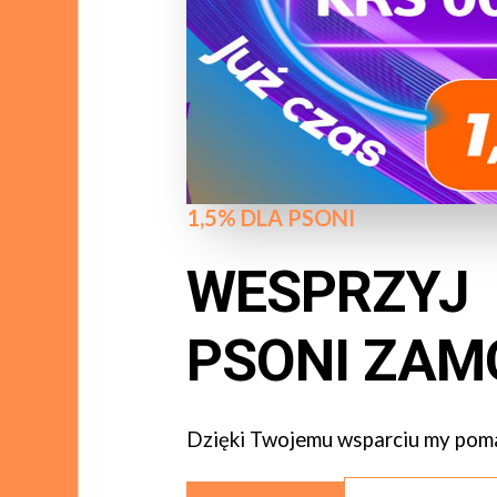
1,5% DLA PSONI
WESPRZYJ
PSONI ZAM
Dzięki Twojemu wsparciu my poma