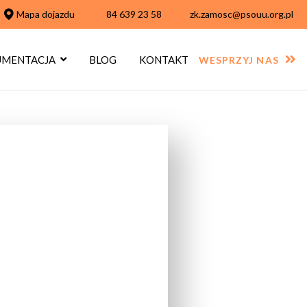
Mapa dojazdu
84 639 23 58
zk.zamosc@psouu.org.pl
MENTACJA
BLOG
KONTAKT
WESPRZYJ NAS